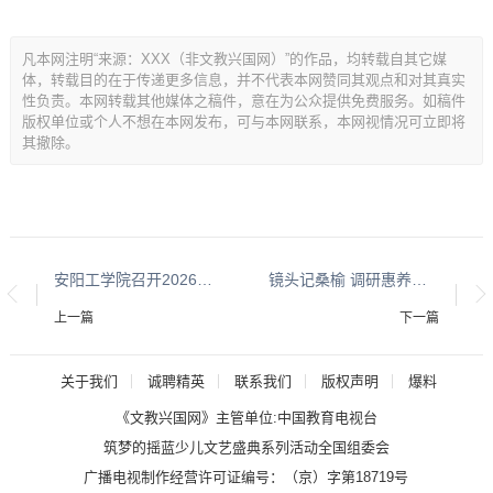
凡本网注明“来源：XXX（非文教兴国网）”的作品，均转载自其它媒
体，转载目的在于传递更多信息，并不代表本网赞同其观点和对其真实
性负责。本网转载其他媒体之稿件，意在为公众提供免费服务。如稿件
版权单位或个人不想在本网发布，可与本网联系，本网视情况可立即将
其撤除。
安阳工学院召开2026届毕业生就业培训交流会
镜头记桑榆 调研惠养老——安阳市老干部大学摄影班走进金秋养老院开展调研采风活动
上一篇
下一篇
关于我们
诚聘精英
联系我们
版权声明
爆料
《文教兴国网》主管单位:中国教育电视台
筑梦的摇蓝少儿文艺盛典系列活动全国组委会
广播电视制作经营许可证编号：
（京）字第18719号