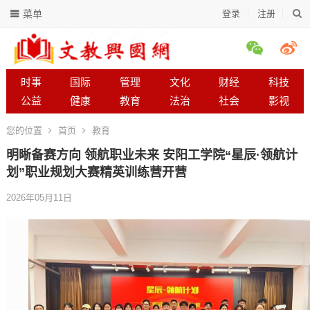
菜单
登录
注册
时事
国际
管理
文化
财经
科技
公益
健康
教育
法治
社会
影视
您的位置
首页
教育
明晰备赛方向 领航职业未来 安阳工学院“星辰·领航计
划”职业规划大赛精英训练营开营
2026年05月11日