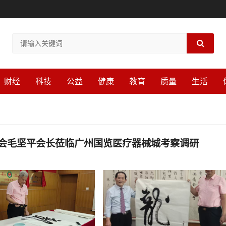
财经
科技
公益
健康
教育
质量
生活
究会毛坚平会长莅临广州国览医疗器械城考察调研