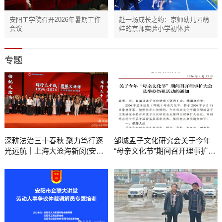
安阳工学院召开2026年暑期工作
赴一场成长之约：京师幼儿园萌
会议
娃的京师实验小学初体验
专题
深耕法治三十春秋 聚力笃行逐
邹城孟子文化研究会关于今年
光远航｜上海大沧海新闵(安阳)
“母亲文化节”期间召开理事扩大
律师事务所隆重盛典
会及举办祭祖活动的通知