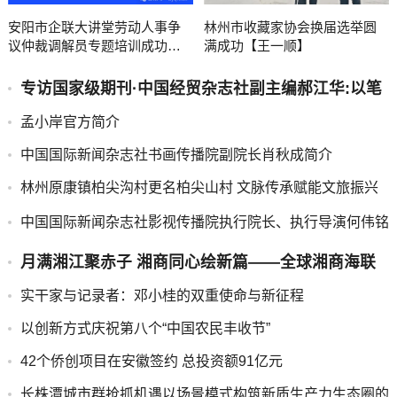
安阳市企联大讲堂劳动人事争
林州市收藏家协会换届选举圆
议仲裁调解员专题培训成功举
满成功【王一顺】
办
专访国家级期刊·中国经贸杂志社副主编郝江华:以笔
抒爱，以心筑康，助力中国心理学
孟小岸官方简介
中国国际新闻杂志社书画传播院副院长肖秋成简介
林州原康镇柏尖沟村更名柏尖山村 文脉传承赋能文旅振兴
新实践
中国国际新闻杂志社影视传播院执行院长、执行导演何伟铭
简介
月满湘江聚赤子 湘商同心绘新篇——全球湘商海联
中秋国庆联谊会圆满举行
实干家与记录者：邓小桂的双重使命与新征程
以创新方式庆祝第八个“中国农民丰收节”
42个侨创项目在安徽签约 总投资额91亿元
长株潭城市群抢抓机遇以场景模式构筑新质生产力生态圈的