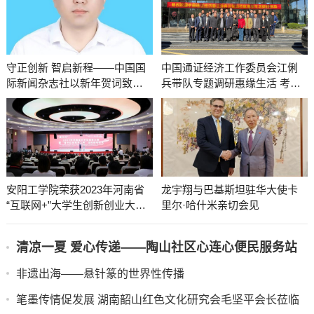
守正创新 智启新程——中国国
中国通证经济工作委员会江俐
际新闻杂志社以新年贺词致敬
兵带队专题调研惠缘生活 考察
每一位同行者
绿色积分消费新模式，引领行
业规范发展
安阳工学院荣获2023年河南省
龙宇翔与巴基斯坦驻华大使卡
“互联网+”大学生创新创业大赛
里尔·哈什米亲切会见
优秀组织奖
清凉一夏 爱心传递——陶山社区心连心便民服务站
迎来健民爱心纯水
非遗出海——悬针篆的世界性传播
笔墨传情促发展 湖南韶山红色文化研究会毛坚平会长莅临