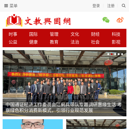
菜单
登录
注册
时事
国际
管理
文化
财经
科技
公益
健康
教育
法治
社会
影视
中国通证经济工作委员会江俐兵带队专题调研惠缘生活 考
察绿色积分消费新模式，引领行业规范发展