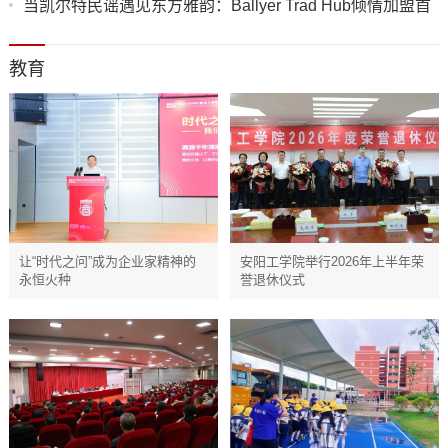
当凯尔特民谣遇见东方雅韵：Ballyer Trad Hub倾情加盟首
届“爱尔兰-中国文化艺术节”
教育
让“时代之问”成为企业家精神的
安阳工学院举行2026年上半年荣
永恒火种
誉退休仪式