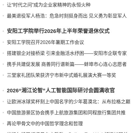
广州国览医疗器械城考察调研
让“时代之问”成为企业家精神的永恒火种
最美退役军人杨浩：危急时刻挺身而出 见义勇为彰显军人
本色
安阳工学院举行2026年上半年荣誉退休仪式
安阳工学院召开2026年暑期工作会议
搭建银企对接桥梁 引来金融活水纾困——安阳市企联专家
牵线浙商银行开展惠企融资对接活动
携手共建促发展 商善同行谱新篇——蚌埠市心连心志愿者
协会与蚌山区青年商贸协会共建合作交流会圆满落幕
三堂家礼团队荣获济宁市新中式婚礼展演大赛一等奖
2026“湘江论智”人工智能国际研讨会圆满收官
让欧洲冰球奖杯刻上中国名字的少年葛漠北：从布拉格之巅
到爱尔兰中国文化艺术节
中国旅游景区协会携手上航旅游集团和同程旅行集团共推
“小而美”场景焕新
再论甲骨文中的中国哲学理念和哲理