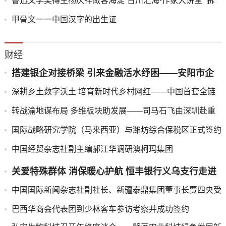
鲁迅文学奖得主杨庆祥做客海淀“百川汇海·作家大讲堂” 拆
解文学写作的认知路径与实践方法
甲骨文一一中国汉字的出生证
财经
搭建银企对接桥梁 引来金融活水纾困——安阳市企
联专家牵线浙商银行开展惠企融资对接活动
深耕乡土数字沃土 培育新时代乡村网红——中国首套全链
路系统化乡村网红培育培训教材正式发布
转战渝地谋布局 多维板块助发展——司马石飞由深圳赴重
庆考察调研聚恒德科技
国际战略研究学院（马来西亚）与潍坊综合保税区正式签约
挂牌 三方战略合作同步启动，助力"潍企潍品"扬帆出海
中国经贸杂志社副主编郝江华调研澳柯玛集团
关爱特殊群体 消保暖心护航 恒丰银行义乌支行走进
永康经济开发区残疾人之家 开展“3·15”消费者权益
中国国际新闻杂志社副社长、新疆泰鼎集团董事长贾四央受
保护宣传活动
邀出席2025华夏企业家年会暨第九届品牌人物盛典
巴西华商会代表团到少林客车参访考察并成功签约