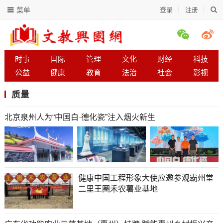
菜单
登录
注册
时事
国际
管理
文化
财经
科技
公益
健康
教育
法治
社会
影视
质量
北京泉州人为“中国白·德化瓷”注入烟火新生
健康中国工程形象大使应邀参观霸州堂
二里王圈禾农薯业基地