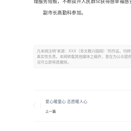
理服务短板，不断提升人民群众获得感幸福感
副市长高勤科参加。
凡本网注明“来源：XXX（非文教兴国网）”的作品，
真实性负责。本网转载其他媒体之稿件，意在为公众提
况可立即将其撤除。
爱心暖童心 志愿暖人心
上一篇