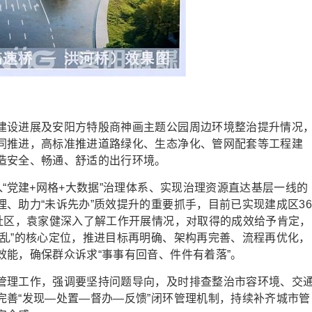
设进展及‌安阳方特殷商神画主题公园周边环境整治提升情况
同推进，高标准推进道路绿化、生态净化、管网配套等工程建
造安全、畅通、舒适的出行环境。
党建+网格+大数据”治理体系、实现治理资源直达基层一线的
、助力“未诉先办”质效提升的重要抓手，目前已实现建成区3
城社区，袁家健深入了解工作开展情况，对取得的成效给予肯定，
添乱”的核心定位，推进目标再明确、架构再完善、流程再优化，
能，确保群众诉求“事事有回音、件件有着落”。
理工作，强调要坚持问题导向，及时排查整治市容环境、交
完善“发现—处置—督办—反馈”闭环管理机制，持续补齐城市管