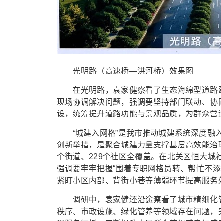
光明路（高速桥—洪河桥）效果图
在光明路，袁家健察看了生态海绵型道路建
现场协调解决问题，强调要坚持部门联动、协
设，统筹提升道路功能与景观品质，为群众营
“城建入网格”是我市推动城建系统深度融入“
创新举措，是聚合城建力量支撑基层高效能治理
个街道、229个社区全覆盖。在北关区恒大
强调要牢牢把握“围着专职网格员转、帮忙不
紧盯小区内部、背街小巷等薄弱环节提高服务效
调研中，袁家健还沿途察看了城市精细化管
秩序、市政设施、绿化管养等领域存在问题，